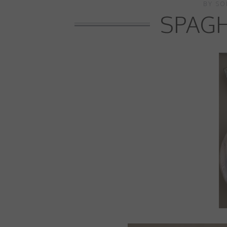
BY
SO
SPAGH