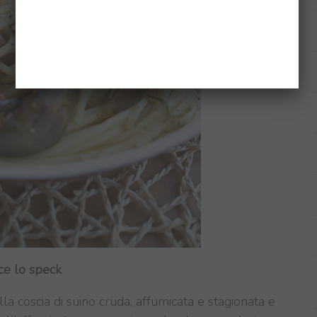
ce lo speck
la coscia di suino cruda, affumicata e stagionata e