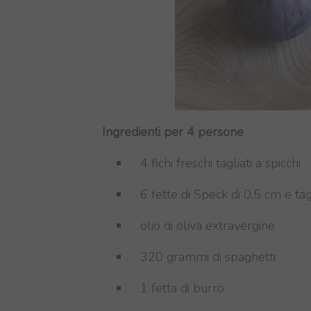
Ingredienti per 4 persone
4 fichi freschi tagliati a spicchi
6 fette di Speck di 0,5 cm e tag
olio di oliva extravergine
320 grammi di spaghetti
1 fetta di burro