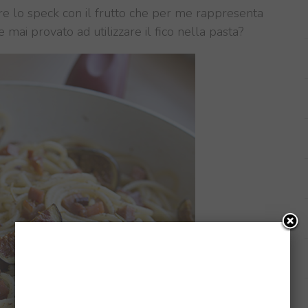
re lo speck con il frutto che per me rappresenta
mai provato ad utilizzare il fico nella pasta?