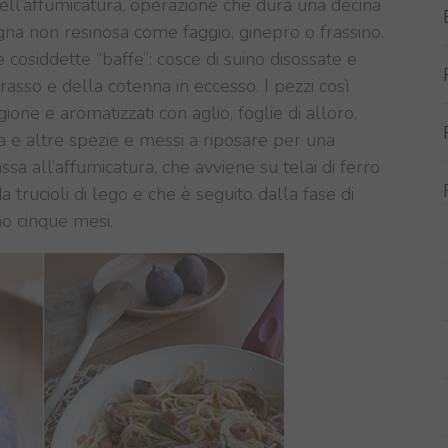
nell’affumicatura, operazione che dura una decina
egna non resinosa come faggio, ginepro o frassino.
 cosiddette “baffe”: cosce di suino disossate e
 grasso e della cotenna in eccesso. I pezzi così
ione e aromatizzati con aglio, foglie di alloro,
 e altre spezie e messi a riposare per una
assa all’affumicatura, che avviene su telai di ferro
da trucioli di lego e che è seguito dalla fase di
no cinque mesi.