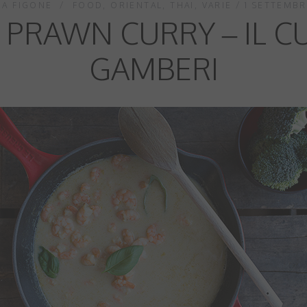
IA FIGONE
FOOD
,
ORIENTAL
,
THAI
,
VARIE
1 SETTEMBR
 PRAWN CURRY – IL C
GAMBERI