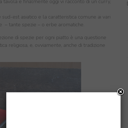
 tavola e finalmente oggi vi racconto di un curry,
e
sud-est
asiatico
e l
a caratteristica comune
ai vari
e – tante spezie – o
erbe aromatiche
.
ezione
di
spezie per
ogni piatto
è
una questione
tica religiosa
,
e
, ovviamente, anche di
tradizione