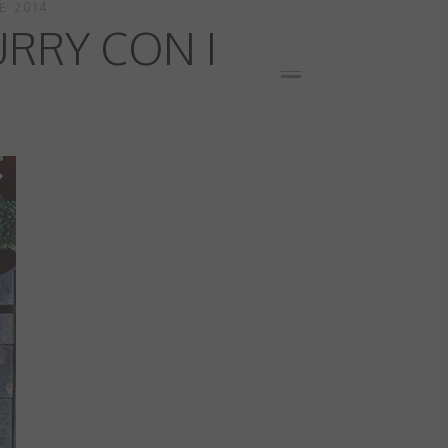
E 2014
URRY CON I