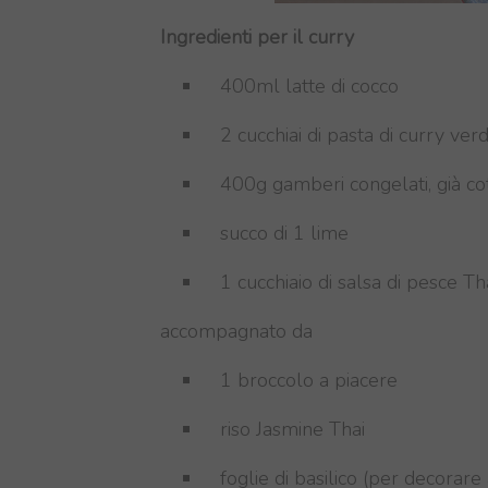
Ingredienti per il curry
400
ml
latte di cocco
2
cucchiai di
pasta di
curry ver
400g
gamberi
congelati
, già
cot
succo di
1 lime
1 cucchiaio di
salsa di pesce
Th
accompagnato da
1 broccolo
a piacere
riso Jasmine Thai
foglie di basilico (per decora