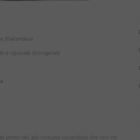
de
thailandese
ti
e
sgusciati
(
scongelati
)
ai
re al posto del più comune coriandolo che non mi