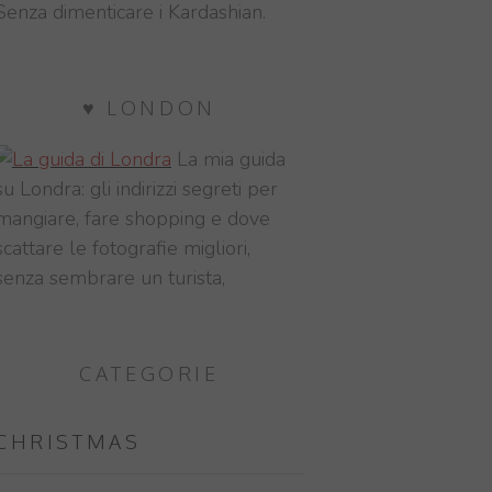
Senza dimenticare i Kardashian.
♥ LONDON
La mia guida
su Londra: gli indirizzi segreti per
mangiare, fare shopping e dove
scattare le fotografie migliori,
senza sembrare un turista,
CATEGORIE
CHRISTMAS