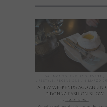
DAL MONDO
,
ENGLAND
,
EVENTI
,
LIFESTYLE
,
RECENSIONE
6 MARZO 20
A FEW WEEKENDS AGO AND NI
DIDONNA FASHION SHOW
BY
SONIA FIGONE
Sabato mattina, il sole splende e ci 