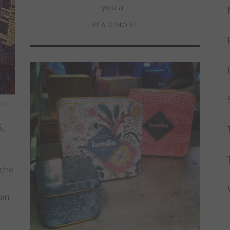
you a…
READ MORE
28
,
iche
ain