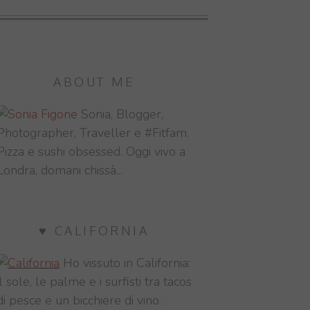
ABOUT ME
Sonia, Blogger,
Photographer, Traveller e #Fitfam.
Pizza e sushi obsessed. Oggi vivo a
Londra, domani chissà...
♥ CALIFORNIA
Ho vissuto in California:
il sole, le palme e i surfisti tra tacos
di pesce e un bicchiere di vino.