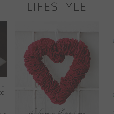
LIFESTYLE
14
CO
sono