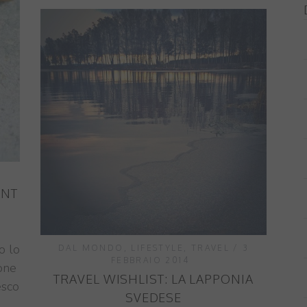
ANT
o lo
DAL MONDO
,
LIFESTYLE
,
TRAVEL
3
FEBBRAIO 2014
one
TRAVEL WISHLIST: LA LAPPONIA
esco
SVEDESE