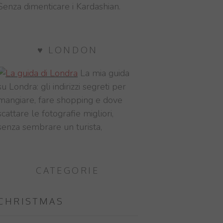
Senza dimenticare i Kardashian.
♥ LONDON
La mia guida
su Londra: gli indirizzi segreti per
mangiare, fare shopping e dove
scattare le fotografie migliori,
senza sembrare un turista,
CATEGORIE
CHRISTMAS