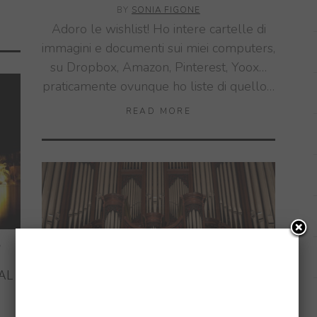
BY
SONIA FIGONE
Adoro le wishlist! Ho intere cartelle di
immagini e documenti sui miei computers,
su Dropbox, Amazon, Pinterest, Yoox…
praticamente ovunque ho liste di quello…
READ MORE
,
AL