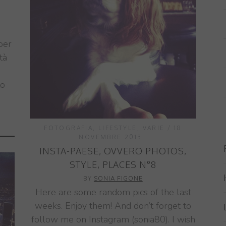
per
tà
to
FOTOGRAFIA
,
LIFESTYLE
,
VARIE
18
NOVEMBRE 2013
INSTA-PAESE, OVVERO PHOTOS,
STYLE, PLACES N°8
BY
SONIA FIGONE
Here are some random pics of the last
weeks. Enjoy them! And don’t forget to
follow me on Instagram (sonia80). I wish