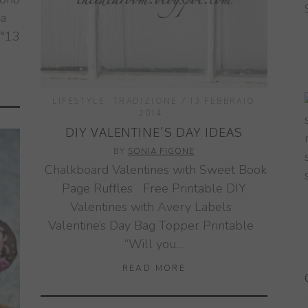
na
n°13
LIFESTYLE
,
TRADIZIONE
13 FEBBRAIO
2014
DIY VALENTINE’S DAY IDEAS
BY
SONIA FIGONE
Chalkboard Valentines with Sweet Book
Page Ruffles Free Printable DIY
Valentines with Avery Labels
Valentine’s Day Bag Topper Printable
“Will you…
READ MORE