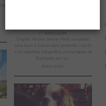
 Se
CHRISTMAS
,
DAL MONDO
,
ENGLAND
,
EVENTI
,
LIFESTYLE
,
NATALE
,
TRAVEL
30
DICEMBRE 2013
A CEREMONY OF CAROLS IN
LONDON
BY
SONIA FIGONE
English Version below Metti un sabato
sera fuori: il tubino nero preferito, i tacchi
e la macchina fotografica, prima tappa da
Starbucks per un…
READ MORE
,