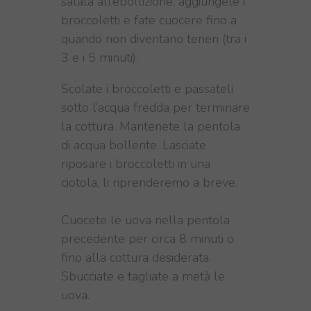
salata all’ebollizione, aggiungete i
broccoletti e fate cuocere fino a
quando non diventano teneri (tra i
3 e i 5 minuti).
Scolate i
broccoletti e passateli
sotto l’acqua fredda per terminare
la cottura. Mantenete la pentola
di acqua bollente.
Lasciate
riposare i
broccoletti
in una
ciotola, li riprenderemo a breve.
Cuocete le uova nella pentola
precedente per circa 8 minuti o
fino alla cottura desiderata
.
Sbucciate e tagliate a metà le
uova.