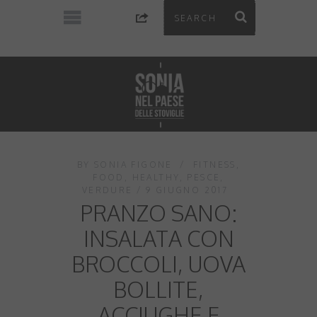
BY
SONIA FIGONE
FITNESS
,
FOOD
,
HEALTHY
,
PESCE
,
VERDURE
9 GIUGNO 2017
PRANZO SANO:
INSALATA CON
BROCCOLI, UOVA
BOLLITE,
ACCIUGHE E