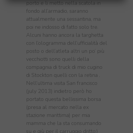
porto e li metto nella scatola in
fondo all’armadio, saranno
attualmente una sessantina, ma
poi ne indosso di fatto solo tre.
Alcuni hanno ancora la targhetta
con l’ologramma dell’ufficialità del
posto o dell’atleta altri un po’ più
vecchiotti sono quelli della
compagnia di truck di mio cugino
di Stockton quelli con la retina .
Nell’ultima visita San francisco
(july 2013) indietro però ho
portato questa bellissima borsa
(presa al mercato nella ex
stazione marittima) per mia
mamma che la sta consumando
su e giù per il carruggio dritto:)