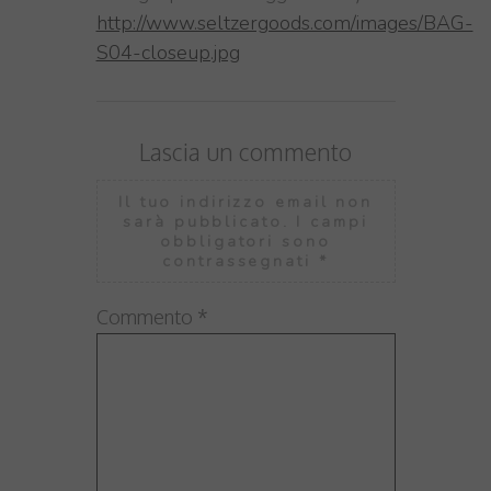
http://www.seltzergoods.com/images/BAG-
S04-closeup.jpg
Lascia un commento
Il tuo indirizzo email non
sarà pubblicato.
I campi
obbligatori sono
contrassegnati
*
Commento
*