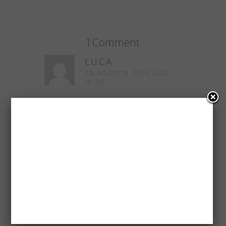
1 Comment
LUCA
28 AGOSTO 2015 ALLE
18:05
Non sono un gran cultore dei
souvenirs, io sono solo quello dei
cappelli (da baseball, ma non
delle squadre) yosemite, LA, SF,
Santa Cruz, oppure quello di
Angel Camp dove un artigiano li
ricamava lì sul posto “Born to
fishing Forced to work” con Born
Forced scritto più in grande:) li