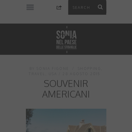
BY
SONIA FIGONE
SHOPPING
,
TRAVEL
,
USA
28 AGOSTO 2015
SOUVENIR
AMERICANI