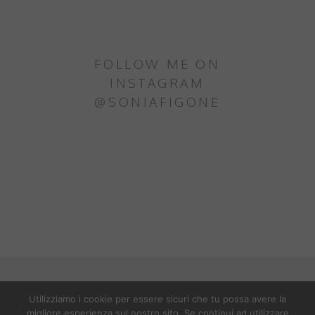
FOLLOW ME ON
INSTAGRAM
@SONIAFIGONE
SONIA NEL PAESE DELLE STOVIGLIE
Utilizziamo i cookie per essere sicuri che tu possa avere la
© BY SONIA FIGONE. ALL RIGHTS
migliore esperienza sul nostro sito. Se continui ad utilizzare