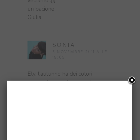
vediamo :)))
un bacione
Giulia
SONIA
3 NOVEMBRE 2011 ALLE
18:05
Ely, l’autunno ha dei colori
pazzeschi, i parchi in questo
momento sono veramente un
posto magico! (anche oggi che
piove!)
SONIA