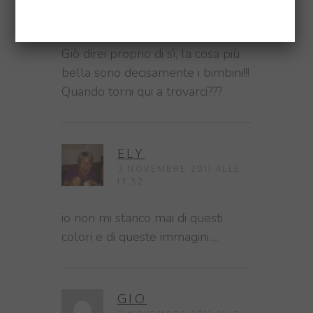
3 NOVEMBRE 2011 ALLE
18:04
Giò direi proprio di sì, la cosa più
bella sono decisamente i bimbini!!!
Quando torni qui a trovarci???
ELY
3 NOVEMBRE 2011 ALLE
13:52
io non mi stanco mai di questi
colori e di queste immagini….
GIO