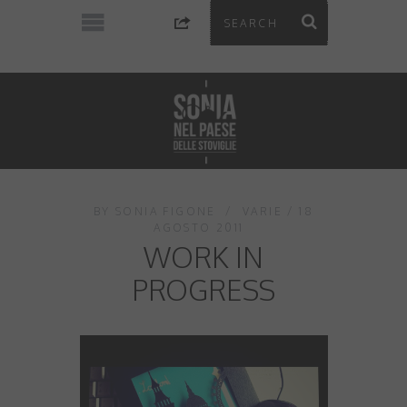
BY
SONIA FIGONE
VARIE
18
AGOSTO 2011
WORK IN
PROGRESS