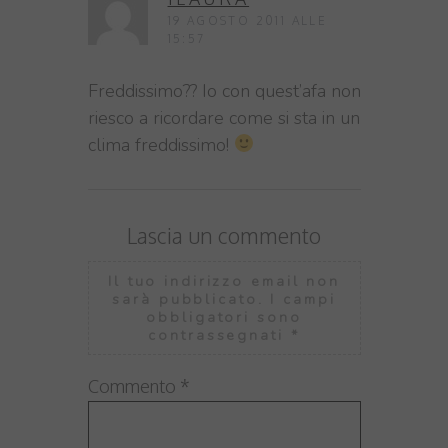
19 AGOSTO 2011 ALLE
15:57
Freddissimo?? Io con quest’afa non
riesco a ricordare come si sta in un
clima freddissimo!
Lascia un commento
Il tuo indirizzo email non
sarà pubblicato.
I campi
obbligatori sono
contrassegnati
*
Commento
*