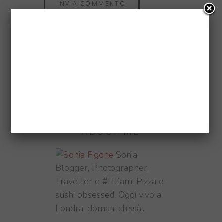
Questo sito utilizza Akismet per
ridurre lo spam.
Scopri come
vengono elaborati i dati derivati
dai commenti
.
ABOUT ME
Sonia,
Blogger, Photographer,
Traveller e #Fitfam. Pizza e
sushi obsessed. Oggi vivo a
Londra, domani chissà...