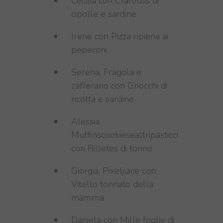
Cecilia con Clafoutis di
cipolle e sardine
Irene con Pizza ripiena ai
peperoni
Serena, Fragola e
zafferano con Gnocchi di
ricotta e sardine
Alessia,
Muffinscookiesealtripasticci
con Rilletes di tonno
Giorgia, Pixeljuice con
Vitello tonnato della
mamma
Daniela con Mille foglie di