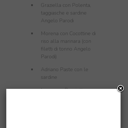
Graziella con Polenta,
taggiasche e sardine
Angelo Parodi
Morena con Cocottine di
riso alla marinara (con
filetti di tonno Angelo
Parodi)
Adriano Paste con le
sardine
Laura con Panciotto
mediterraneo
Nicoletta con Carotonno
Valerio con NonsoloPasta