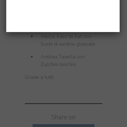
Claudia, il Gatto goloso con
Burro al tonno ed erba
cipollina
Sibilla, Easy to Eat con
Sushi di sardine glassate
Andrea Tavella con
Zucchini birichini
Grazie a tutti.
Share on