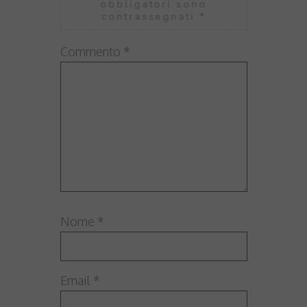
obbligatori sono
contrassegnati
*
Commento
*
Nome
*
Email
*