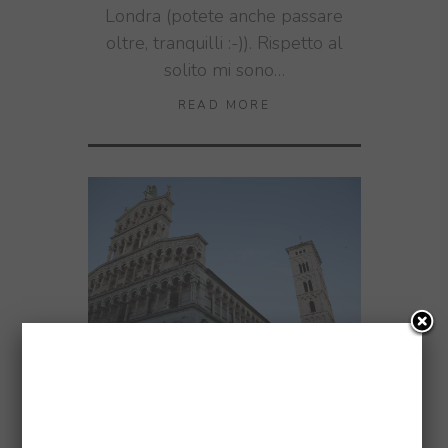
Londra (potete anche passare
oltre, tranquilli :-)). Rispetto al
solito mi sono…
READ MORE
EVENTI
,
FOTOGRAFIA
16
DICEMBRE 2011
LUCCA: IL DESCO, FOTO,