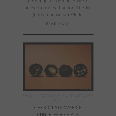
pomeriggio e domani posterò
anche la pralina London Gherkin
(nome curioso vero?!) di…
READ MORE
EVENTI
,
FOTOGRAFIA
19 OTTOBRE
2011
CHOCOLATE WEEK E
EUROCHOCOLATE