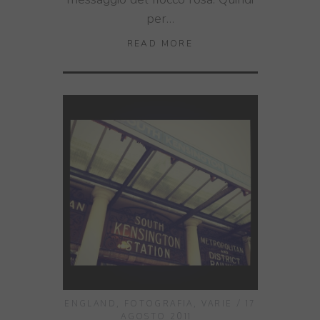
per…
READ MORE
ENGLAND
,
FOTOGRAFIA
,
VARIE
17
AGOSTO 2011