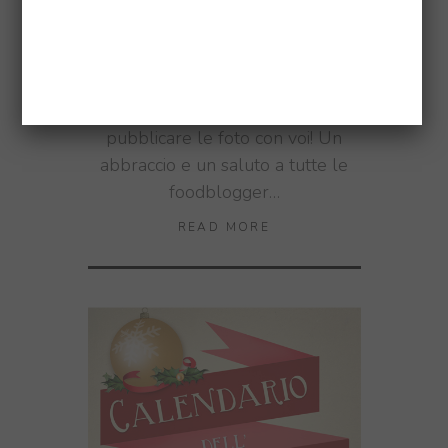
BLOGGER E LA CUCINA
ITALIANA
BY
SONIA FIGONE
Come sempre in ritardo
clamoroso, ma ci tenevo a
pubblicare le foto con voi! Un
abbraccio e un saluto a tutte le
foodblogger…
READ MORE