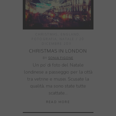
CHRISTMAS
,
ENGLAND
,
FOTOGRAFIA
,
NATALE
20
DICEMBRE 2011
CHRISTMAS IN LONDON
BY
SONIA FIGONE
Un po’ di foto del Natale
londinese a passeggio per la città
tra vetrine e musei. Scusate la
qualità, ma sono state tutte
scattate…
READ MORE