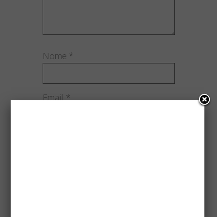
Nome
*
Email
*
Sito web
Questo sito utilizza Akismet per
ridurre lo spam.
Scopri come