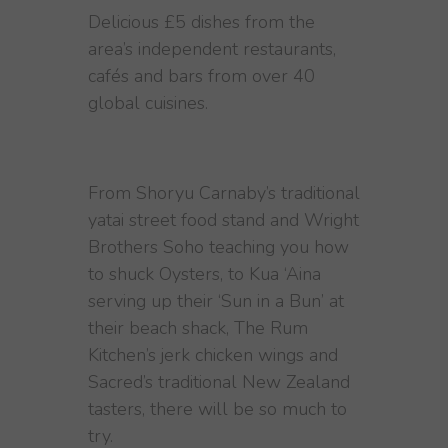
Delicious £5 dishes from the
area’s independent restaurants,
cafés and bars from over 40
global cuisines.
From Shoryu Carnaby’s traditional
yatai street food stand and Wright
Brothers Soho teaching you how
to shuck Oysters, to Kua ‘Aina
serving up their ‘Sun in a Bun’ at
their beach shack, The Rum
Kitchen’s jerk chicken wings and
Sacred’s traditional New Zealand
tasters, there will be so much to
try.