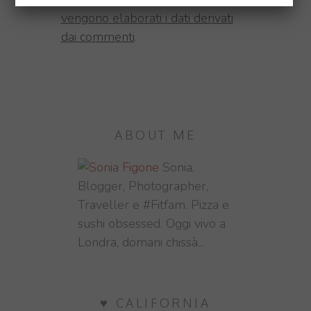
vengono elaborati i dati derivati
dai commenti
.
ABOUT ME
Sonia,
Blogger, Photographer,
Traveller e #Fitfam. Pizza e
sushi obsessed. Oggi vivo a
Londra, domani chissà...
♥ CALIFORNIA