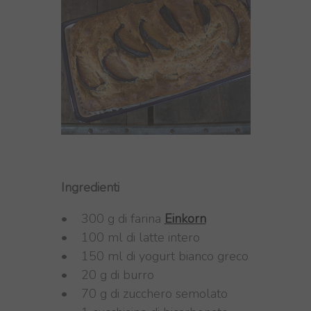
Ingredienti
• 300 g di farina
Einkorn
• 100 ml di latte intero
• 150 ml di yogurt bianco greco
• 20 g di burro
• 70 g di zucchero semolato