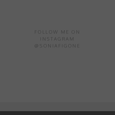
FOLLOW ME ON
INSTAGRAM
@SONIAFIGONE
SONIA NEL PAESE DELLE STOVIGLIE