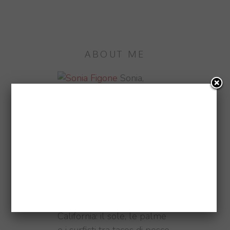
ABOUT ME
Sonia,
Blogger, Photographer,
Traveller e #Fitfam. Pizza e
sushi obsessed. Oggi vivo a
Londra, domani chissà...
♥ CALIFORNIA
Ho vissuto in
California: il sole, le palme
e i surfisti tra tacos di pesce