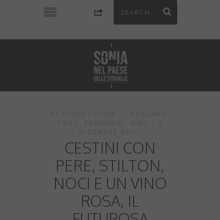
BY
SONIA FIGONE
ENGLAND
,
FOOD
,
FORMAGGI
,
VINO
7
DICEMBRE 2011
CESTINI CON
PERE, STILTON,
NOCI E UN VINO
ROSA, IL
FUTUROSA