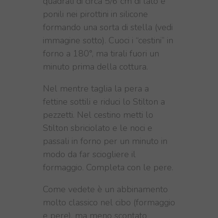
quadrati di circa 5/6 cm di lato e
ponili nei pirottini in silicone
formando una sorta di stella (vedi
immagine sotto). Cuoci i “cestini” in
forno a 180°, ma tirali fuori un
minuto prima della cottura.
Nel mentre taglia la pera a
fettine sottili e riduci lo Stilton a
pezzetti. Nel cestino metti lo
Stilton sbriciolato e le noci e
passali in forno per un minuto in
modo da far sciogliere il
formaggio. Completa con le pere.
Come vedete è un abbinamento
molto classico nel cibo (formaggio
e pere), ma meno scontato