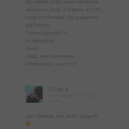
dovrebbe infatti avere tendenze
dolciastre (note di fragole e frutti
rossi) ma fresche, che puliscono
dall’amaro.
Ti sono piaciuta? =)
un abbraccio
Giusy
oddio, che commento
infinitooooo…sorry! =P
SONIA
7 DICEMBRE 2011 ALLE
11:08
ciao Stefania, che bello leggerti