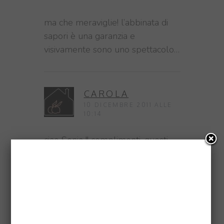
ma che meraviglie! l’abbinata di
sapori è una garanzia e
visivamente sono uno spettacolo…
CAROLA
10 DICEMBRE 2011 ALLE
10:14
ciao Sonia !! complimenti, questi
cestini sono deliziosi! un abbraccio
SONIA
9 DICEMBRE 2011 ALLE