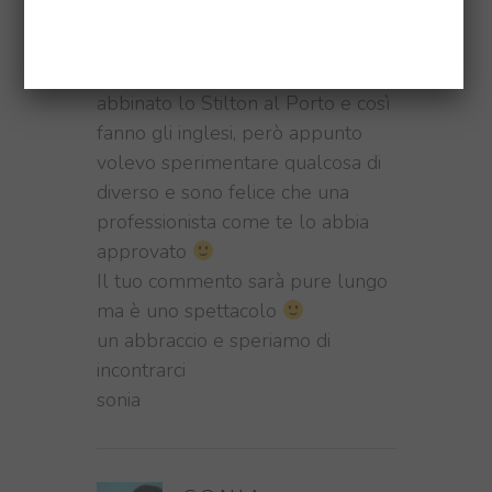
11:55
Giusy in effetti anch’io avrei
abbinato lo Stilton al Porto e così
fanno gli inglesi, però appunto
volevo sperimentare qualcosa di
diverso e sono felice che una
professionista come te lo abbia
approvato
Il tuo commento sarà pure lungo
ma è uno spettacolo
un abbraccio e speriamo di
incontrarci
sonia