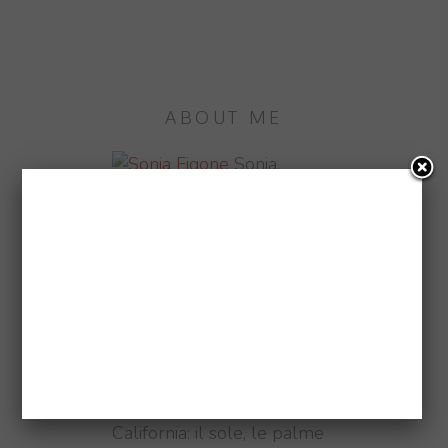
ABOUT ME
Sonia,
Blogger, Photographer,
Traveller e #Fitfam. Pizza e
sushi obsessed. Oggi vivo a
Londra, domani chissà...
♥ CALIFORNIA
Ho vissuto in
California: il sole, le palme