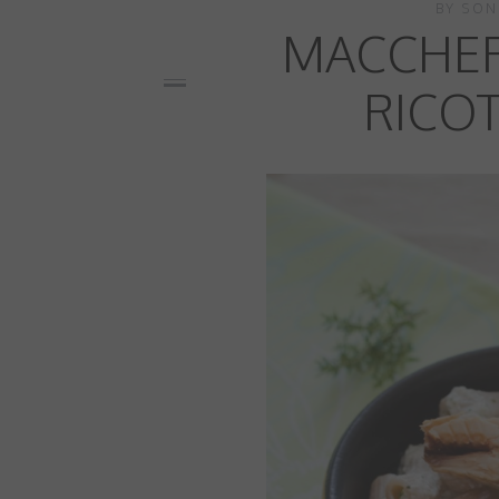
BY
SON
MACCHER
RICO