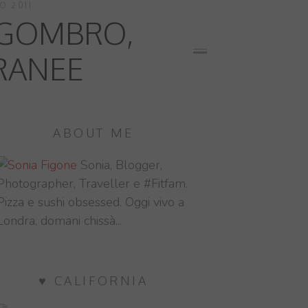
O 2011
SGOMBRO,
RANEE
ABOUT ME
Sonia, Blogger,
Photographer, Traveller e #Fitfam.
Pizza e sushi obsessed. Oggi vivo a
Londra, domani chissà...
♥ CALIFORNIA