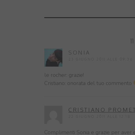
1
SONIA
23 GIUGNO 2011 ALLE 09:36
le rocher: grazie!
Cristiano: onorata del tuo commento
CRISTIANO PROME
22 GIUGNO 2011 ALLE 12:18
Complimenti Sonia e grazie per aver e