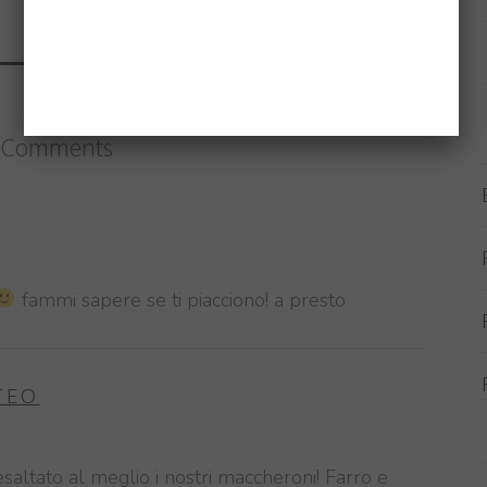
DI RAPA
1 Comments
fammi sapere se ti piacciono! a presto
TEO
saltato al meglio i nostri maccheroni! Farro e