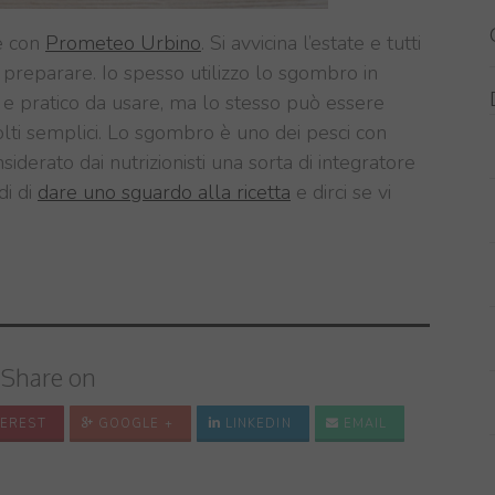
ne con
Prometeo Urbino
. Si avvicina l’estate e tutti
a preparare. Io spesso utilizzo lo sgombro in
e pratico da usare, ma lo stesso può essere
molti semplici. Lo sgombro è uno dei pesci con
iderato dai nutrizionisti una sorta di integratore
di di
dare uno sguardo alla ricetta
e dirci se vi
Share on
EREST
GOOGLE +
LINKEDIN
EMAIL