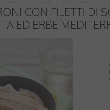
IA FIGONE
FORMAGGI
,
PESCE
,
PRIMI PIATTI
16 GIUGN
ONI CON FILETTI DI 
TTA ED ERBE MEDITER