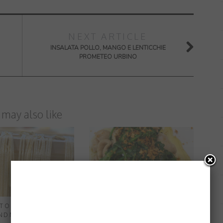
NEXT ARTICLE
INSALATA POLLO, MANGO E LENTICCHIE
PROMETEO URBINO
 may also like
TO MAKE ITALIAN
CUCINA PUGLIESE:
NDMADE PASTA
ORECCHIETTE CON CIME