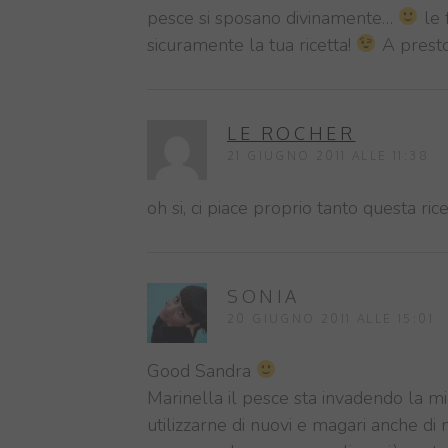
pesce si sposano divinamente…
le 
sicuramente la tua ricetta!
A presto!
LE ROCHER
21 GIUGNO 2011 ALLE 11:38
oh si, ci piace proprio tanto questa rice
SONIA
20 GIUGNO 2011 ALLE 15:01
Good Sandra
Marinella il pesce sta invadendo la mi
utilizzarne di nuovi e magari anche di 