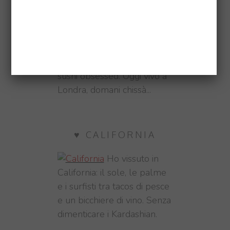
ABOUT ME
Sonia,
Blogger, Photographer,
Traveller e #Fitfam. Pizza e
sushi obsessed. Oggi vivo a
Londra, domani chissà...
♥ CALIFORNIA
Ho vissuto in
California: il sole, le palme
e i surfisti tra tacos di pesce
e un bicchiere di vino. Senza
dimenticare i Kardashian.