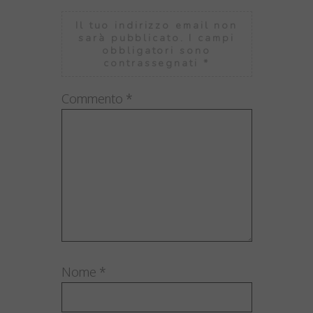
Il tuo indirizzo email non
sarà pubblicato.
I campi
obbligatori sono
contrassegnati
*
Commento
*
Nome
*