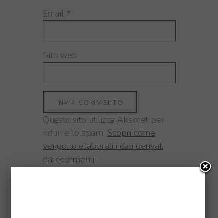
Email
*
Sito web
Questo sito utilizza Akismet per
ridurre lo spam.
Scopri come
vengono elaborati i dati derivati
dai commenti
.