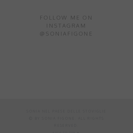
FOLLOW ME ON
INSTAGRAM
@SONIAFIGONE
SONIA NEL PAESE DELLE STOVIGLIE
© BY SONIA FIGONE. ALL RIGHTS
RESERVED.
BACK TO TOP