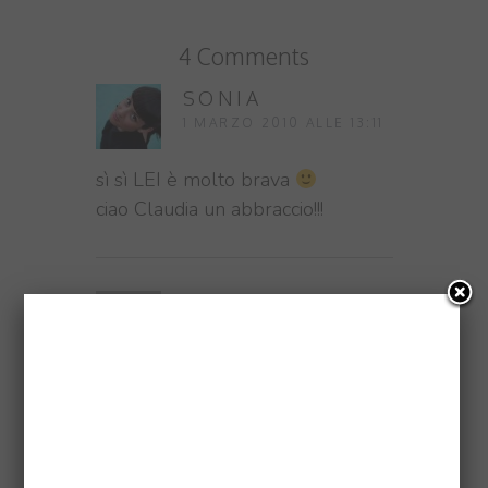
4 Comments
SONIA
1 MARZO 2010 ALLE 13:11
sì sì LEI è molto brava
ciao Claudia un abbraccio!!!
ILGATTOGOLOSO
1 MARZO 2010 ALLE 12:39
Che donna tua madre! E deve
essere anche una
strasupermegacuoca… che
invidiaaaaa … grrr