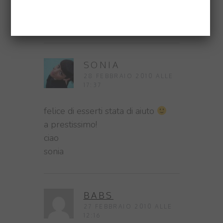
Aspetto di leggere la storia!
Un abbraccio
SONIA
28 FEBBRAIO 2010 ALLE
17:37
felice di esserti stata di aiuto
a prestissimo!
ciao
sonia
BABS
27 FEBBRAIO 2010 ALLE
12:16