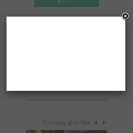
EMAIL
PREVIOUS ARTICLE
LA RICETTA DEL POKÉ, L’INSALATA DI PESCE
HAWAIANA
NEXT ARTICLE
I 5 NUOVI FOOD TREND PERFETTI PER
INSTAGRAM
You may also like