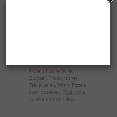
Questo sito utilizza Akismet per
ridurre lo spam.
Scopri come
vengono elaborati i dati derivati
dai commenti
.
ABOUT ME
Sonia,
Blogger, Photographer,
Traveller e #Fitfam. Pizza e
sushi obsessed. Oggi vivo a
Londra, domani chissà...