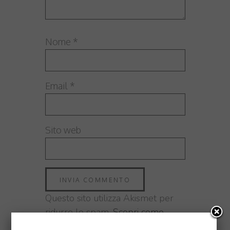
Nome
*
Email
*
Sito web
Questo sito utilizza Akismet per
ridurre lo spam.
Scopri come
vengono elaborati i dati derivati