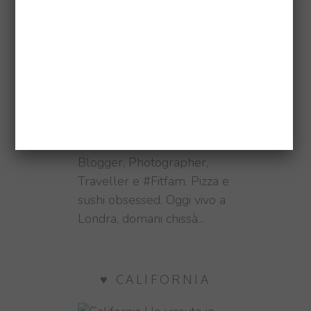
dai commenti
.
ABOUT ME
Sonia,
Blogger, Photographer,
Traveller e #Fitfam. Pizza e
sushi obsessed. Oggi vivo a
Londra, domani chissà...
♥ CALIFORNIA