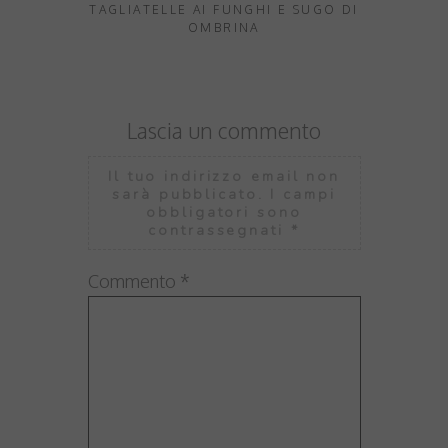
TAGLIATELLE AI FUNGHI E SUGO DI
HOW TO M
OMBRINA
Lascia un commento
Il tuo indirizzo email non
sarà pubblicato.
I campi
obbligatori sono
contrassegnati
*
Commento
*