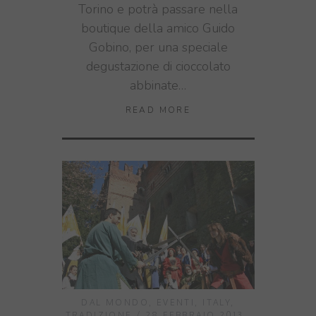
Torino e potrà passare nella
boutique della amico Guido
Gobino, per una speciale
degustazione di cioccolato
abbinate…
READ MORE
DAL MONDO
,
EVENTI
,
ITALY
,
TRADIZIONE
28 FEBBRAIO 2013