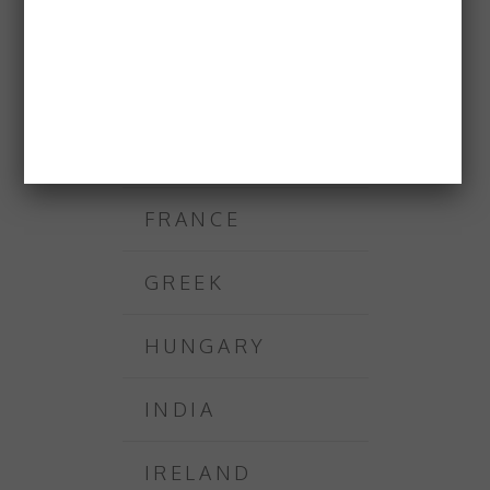
DAL MONDO
CHINA
ENGLAND
FRANCE
GREEK
HUNGARY
INDIA
IRELAND