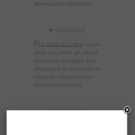
dimenticare i Kardashian.
♥ LONDON
La mia
guida su Londra: gli indirizzi
segreti per mangiare, fare
shopping e dove scattare le
fotografie migliori, senza
sembrare un turista,
CATEGORIE
CHRISTMAS