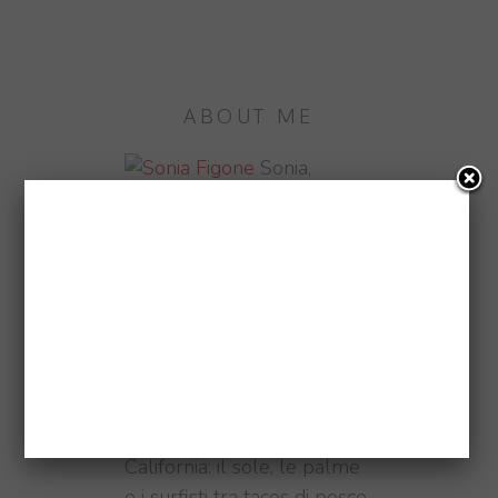
ABOUT ME
Sonia,
Blogger, Photographer,
Traveller e #Fitfam. Pizza e
sushi obsessed. Oggi vivo a
Londra, domani chissà...
♥ CALIFORNIA
Ho vissuto in
California: il sole, le palme
e i surfisti tra tacos di pesce